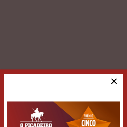
×
~ COZINHA TRADICIONAL E
REGIONAL ~